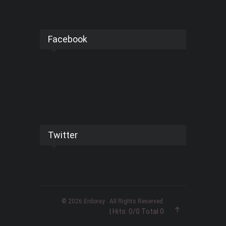
Facebook
Twitter
© 2026 Erdoray . All Rights Reserved.
| Hits:
0
/
0
Total
0