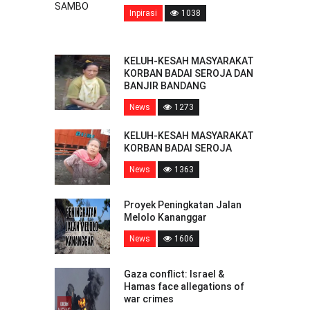
Inpirasi
1038
KELUH-KESAH MASYARAKAT
KORBAN BADAI SEROJA DAN
BANJIR BANDANG
News
1273
KELUH-KESAH MASYARAKAT
KORBAN BADAI SEROJA
News
1363
Proyek Peningkatan Jalan
Melolo Kananggar
News
1606
Gaza conflict: Israel &
Hamas face allegations of
war crimes