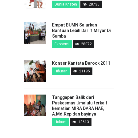
Dunia Kristen
28735
Empat BUMN Salurkan
Bantuan Lebih Dari 1 Milyar Di
Sumba
Ekonomi
28072
Konser Kantata Barock 2011
Hiburan
21195
Tanggapan Balik dari
Puskesmas Umalulu terkait
kematian MIRA DARA HAE,
A.Md.Kep dan bayinya
Hukum
18613