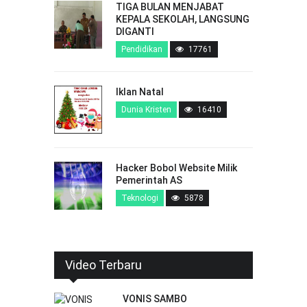
TIGA BULAN MENJABAT
KEPALA SEKOLAH, LANGSUNG
DIGANTI
Pendidikan
17761
Iklan Natal
Dunia Kristen
16410
Hacker Bobol Website Milik
Pemerintah AS
Teknologi
5878
Video Terbaru
VONIS SAMBO