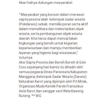
Akan halnya dukungan masyarakat.
“ Masyarakat yang konsen dalam merawat
sapta pesona ialah kelompok sadar wisata
(Pokdarwis) sebab memiliki peran serta aktif
dalam memelihara dan melestarikan objek
wisata, serta pembangunan objek wisata
daerah. Kita harus dapat menciptakan
lingkungan yang bersih untuk kegiatan
kepariwisataan dan mampu memberikan
layanan yang higienis bagi wisatawan,”
tuturnya.
Aksi Sapta Pesona dan Bersih Bersih di Golo
Curu sepanjang hari kamis itu dihadiri oleh
semua pegawai Dinas Pariwisata Kabupaten
Manggarai, Kelompok Sadar Wisata (Darwis)
Kelurahan Karot yang dipimpin oleh Pit Mitak,
Organisasi Muda Katolik Paroki Fransiskus
Asisi Karot dan sanggar seni Wela Kaweng
Ruteng. ** W.G.