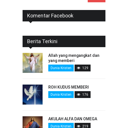
Komentar Facebook
Berita Terkini
Allah yang mengangkat dan
yang memberi
Dunia Kristen
129
ROH KUDUS MEMBERI
Dunia Kristen
176
AKULAH ALFA DAN OMEGA
Dunia Kristen
219