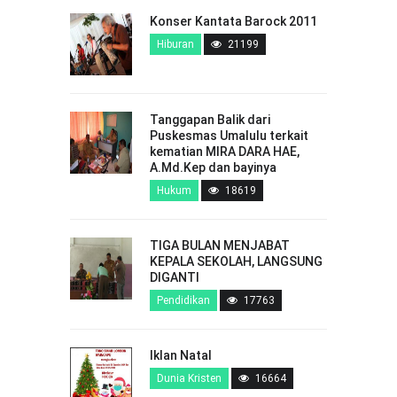
Konser Kantata Barock 2011
Hiburan
21199
Tanggapan Balik dari
Puskesmas Umalulu terkait
kematian MIRA DARA HAE,
A.Md.Kep dan bayinya
Hukum
18619
TIGA BULAN MENJABAT
KEPALA SEKOLAH, LANGSUNG
DIGANTI
Pendidikan
17763
Iklan Natal
Dunia Kristen
16664