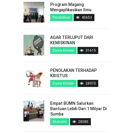
Program Magang
Mengaplikasikan Ilmu
Pendidikan
45653
AGAR TERLUPUT DARI
KEMISKINAN
Dunia Kristen
31615
PENOLAKAN TERHADAP
KRISTUS
Dunia Kristen
28970
Empat BUMN Salurkan
Bantuan Lebih Dari 1 Milyar Di
Sumba
Ekonomi
28080