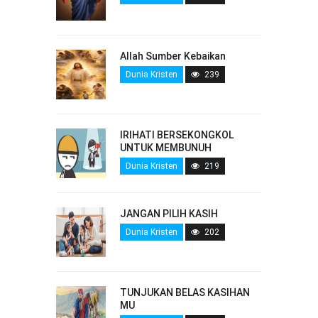
Allah Sumber Kebaikan
Dunia Kristen
239
IRIHATI BERSEKONGKOL
UNTUK MEMBUNUH
Dunia Kristen
219
JANGAN PILIH KASIH
Dunia Kristen
202
TUNJUKAN BELAS KASIHAN
MU