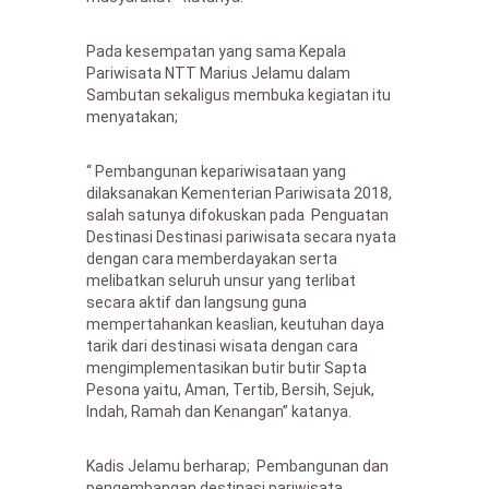
Pada kesempatan yang sama Kepala
Pariwisata NTT Marius Jelamu dalam
Sambutan sekaligus membuka kegiatan itu
menyatakan;
“ Pembangunan kepariwisataan yang
dilaksanakan Kementerian Pariwisata 2018,
salah satunya difokuskan pada Penguatan
Destinasi Destinasi pariwisata secara nyata
dengan cara memberdayakan serta
melibatkan seluruh unsur yang terlibat
secara aktif dan langsung guna
mempertahankan keaslian, keutuhan daya
tarik dari destinasi wisata dengan cara
mengimplementasikan butir butir Sapta
Pesona yaitu, Aman, Tertib, Bersih, Sejuk,
Indah, Ramah dan Kenangan” katanya.
Kadis Jelamu berharap; Pembangunan dan
pengembangan destinasi pariwisata