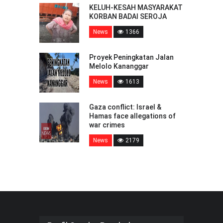
KELUH-KESAH MASYARAKAT
KORBAN BADAI SEROJA
News
1366
Proyek Peningkatan Jalan
Melolo Kananggar
News
1613
Gaza conflict: Israel &
Hamas face allegations of
war crimes
News
2179