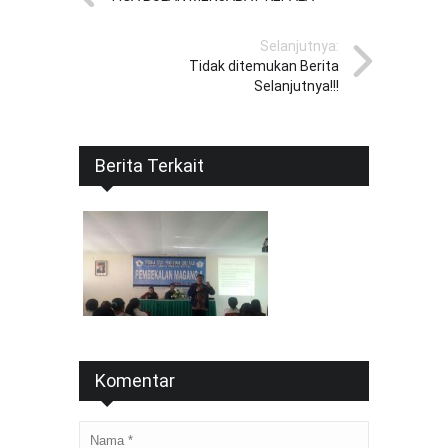
Selanjutnya:
Tidak ditemukan Berita
Selanjutnya!!!
Berita Terkait
Komentar