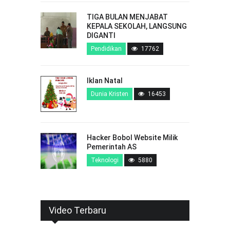
TIGA BULAN MENJABAT
KEPALA SEKOLAH, LANGSUNG
DIGANTI
Pendidikan
17762
Iklan Natal
Dunia Kristen
16453
Hacker Bobol Website Milik
Pemerintah AS
Teknologi
5880
Video Terbaru