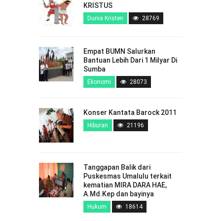
KRISTUS
Dunia Kristen
28769
Empat BUMN Salurkan
Bantuan Lebih Dari 1 Milyar Di
Sumba
Ekonomi
28073
Konser Kantata Barock 2011
Hiburan
21196
Tanggapan Balik dari
Puskesmas Umalulu terkait
kematian MIRA DARA HAE,
A.Md.Kep dan bayinya
Hukum
18614