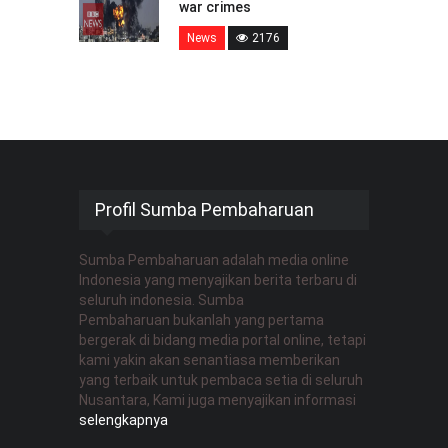
war crimes
News
2176
Profil Sumba Pembaharuan
Sumba Pembaharuan adalah media online
Indonesia yang menyajikan berita terbaru di
seluruh indonesia. Sumba
Pembaharuan bukanlah yang pertama
bergerak di bidang media portal online, tetapi
kami yakin akan senantiasa memberikan
yang terbaik untuk pembaca setia di seluruh
Nusantara, Kami juga menyajikan informasi
selengkapnya