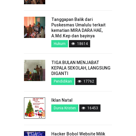
Tanggapan Balik dari
Puskesmas Umalulu terkait
kematian MIRA DARA HAE,
A.Md.Kep dan bayinya
Hukum
18614
TIGA BULAN MENJABAT
KEPALA SEKOLAH, LANGSUNG
DIGANTI
Pendidikan
17762
Iklan Natal
Dunia Kristen
16453
Hacker Bobol Website Milik