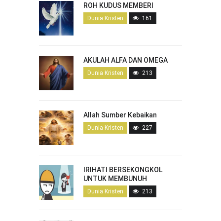
ROH KUDUS MEMBERI
Dunia Kristen
161
AKULAH ALFA DAN OMEGA
Dunia Kristen
213
Allah Sumber Kebaikan
Dunia Kristen
227
IRIHATI BERSEKONGKOL
UNTUK MEMBUNUH
Dunia Kristen
213