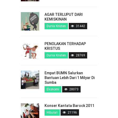
AGAR TERLUPUT DARI
KEMISKINAN
Dunia Kristen
31442
PENOLAKAN TERHADAP
KRISTUS
Dunia Kristen
28769
Empat BUMN Salurkan
Bantuan Lebih Dari 1 Milyar Di
Sumba
Ekonomi
28073
Konser Kantata Barock 2011
Hiburan
21196