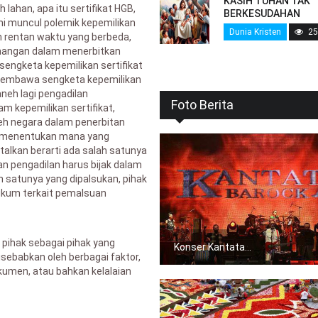
KASIH TUHAN TAK
 lahan, apa itu sertifikat HGB,
BERKESUDAHAN
ni muncul polemik kepemilikan
Dunia Kristen
25
 rentan waktu yang berbeda,
enangan dalam menerbitkan
sengketa kepemilikan sertifikat
 membawa sengketa kepemilikan
aneh lagi pengadilan
Foto Berita
m kepemilikan sertifikat,
leh negara dalam penerbitan
as menentukan mana yang
atalkan berarti ada salah satunya
n pengadilan harus bijak dalam
 satunya yang dipalsukan, pihak
kum terkait pemalsuan
 pihak sebagai pihak yang
Konser Kantata...
isebabkan oleh berbagai faktor,
kumen, atau bahkan kelalaian