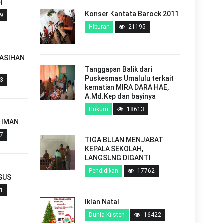
H
DAMAI SEJAHTERA BAGI
Konser Kantata Barock 2011
9
YANG PERCAYA
Hiburan
21195
Dunia Kristen
257
ASIHAN
DIJARAH, TAPI TAK
Tanggapan Balik dari
MENYERAH
Puskesmas Umalulu terkait
3
Internasional
257
kematian MIRA DARA HAE,
A.Md.Kep dan bayinya
Hukum
18613
Bahaya Legatimasi Agama
 IMAN
Dunia Kristen
257
7
TIGA BULAN MENJABAT
KEPALA SEKOLAH,
LANGSUNG DIGANTI
K
Pendidikan
17762
MEDAN MAGNET BUMI
SUS
MENYELAMATKAN PLANET
1
DARI BADAI MATAHARI
Iklan Natal
Teknologi
257
Dunia Kristen
16422