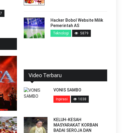
MOTIVASI DALAM
PERMINTAAN
7
Hacker Bobol Website Milik
Dunia Kristen
257
Pemerintah AS
Teknologi
5879
Video Terbaru
VONIS SAMBO
Inpirasi
1038
KELUH-KESAH
MASYARAKAT KORBAN
BADAI SEROJA DAN