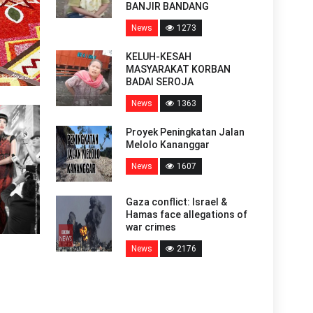
BANJIR BANDANG
News
1273
KELUH-KESAH
MASYARAKAT KORBAN
BADAI SEROJA
News
1363
Proyek Peningkatan Jalan
Melolo Kananggar
News
1607
Gaza conflict: Israel &
Hamas face allegations of
war crimes
News
2176