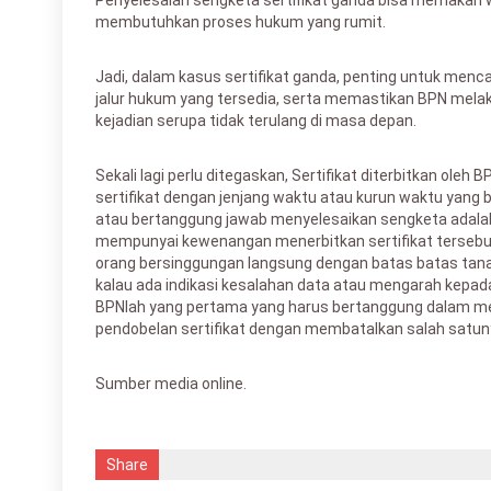
Penyelesaian sengketa sertifikat ganda bisa memakan 
membutuhkan proses hukum yang rumit.
Jadi, dalam kasus sertifikat ganda, penting untuk mencar
jalur hukum yang tersedia, serta memastikan BPN mela
kejadian serupa tidak terulang di masa depan.
Sekali lagi perlu ditegaskan, Sertifikat diterbitkan oleh 
sertifikat dengan jenjang waktu atau kurun waktu yang 
atau bertanggung jawab menyelesaikan sengketa adala
mempunyai kewenangan menerbitkan sertifikat terseb
orang bersinggungan langsung dengan batas batas tanah
kalau ada indikasi kesalahan data atau mengarah kep
BPNlah yang pertama yang harus bertanggung dalam m
pendobelan sertifikat dengan membatalkan salah satun
Sumber media online.
Share