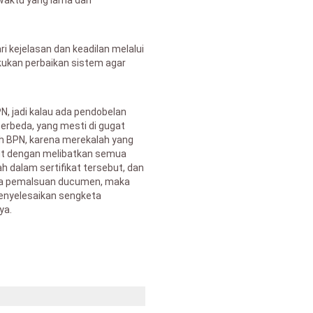
waktu yang lama dan
i kejelasan dan keadilan melalui
kukan perbaikan sistem agar
BPN, jadi kalau ada pendobelan
berbeda, yang mesti di gugat
h BPN, karena merekalah yang
ut dengan melibatkan semua
 dalam sertifikat tersebut, dan
ada pemalsuan ducumen, maka
enyelesaikan sengketa
ya.