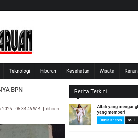
Teknologi
Hiburan
Kesehatan
Wisata
Renun
NYA BPN
Berita Terkini
Allah yang mengang
 2025 - 05:34:46 WIB | dibaca:
yang memberi
Dunia Kristen
11