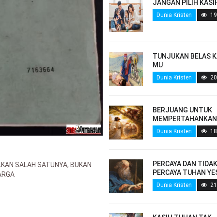
JANGAN PILIH KASI
Dunia Kristen
19
TUNJUKAN BELAS K
MU
Dunia Kristen
20
BERJUANG UNTUK
MEMPERTAHANKAN
Dunia Kristen
18
PERCAYA DAN TIDA
LKAN SALAH SATUNYA, BUKAN
PERCAYA TUHAN YE
ARGA
Dunia Kristen
21