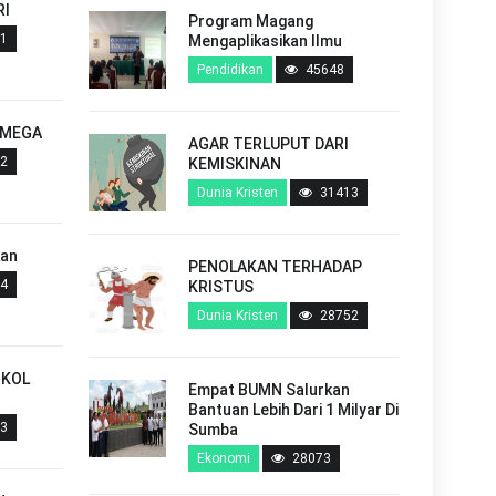
RI
KASIH YANG MENUNTUN
Program Magang
PADA KERENDAHAN HATI
1
Mengaplikasikan Ilmu
Dunia Kristen
257
Pendidikan
45648
OMEGA
PERKATAAN DAN HATI
AGAR TERLUPUT DARI
BERKENAN DIHADAPAN
2
KEMISKINAN
TUHAN
Dunia Kristen
31413
Dunia Kristen
257
kan
PENOLAKAN TERHADAP
TUHAN KEKUATAN DAN
4
KRISTUS
TERANG HIDUP MU
Dunia Kristen
28752
Dunia Kristen
257
GKOL
Empat BUMN Salurkan
AKSI PENGROYOKAN DI SMU
Bantuan Lebih Dari 1 Milyar Di
N 1 UMALULU..
3
Sumba
Hukum
257
Ekonomi
28073