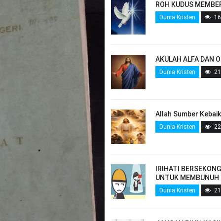
ROH KUDUS MEMBE
Dunia Kristen
16
AKULAH ALFA DAN 
Dunia Kristen
21
Allah Sumber Kebai
Dunia Kristen
22
IRIHATI BERSEKON
UNTUK MEMBUNUH
Dunia Kristen
21