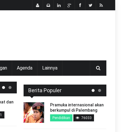
gan
Agenda
Lainnya
Berita Populer
kat dan
KASIH TUHAN TAK
Pramuka internasional akan
BERKESUDAHAN
berkumpul di Palembang
1
Dunia Kristen
257
Pendidikan
76033