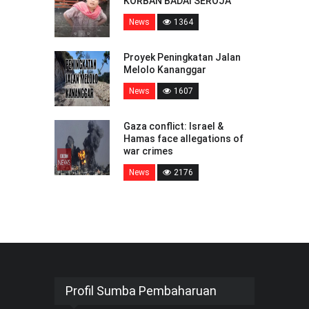
KORBAN BADAI SEROJA
News
1364
Proyek Peningkatan Jalan
Melolo Kananggar
News
1607
Gaza conflict: Israel &
Hamas face allegations of
war crimes
News
2176
Profil Sumba Pembaharuan