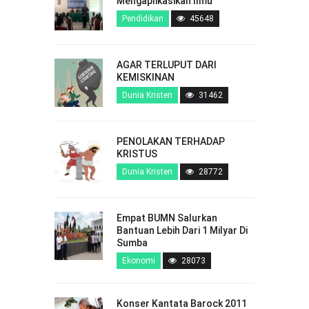
Mengaplikasikan Ilmu
Pendidikan
45648
AGAR TERLUPUT DARI
KEMISKINAN
Dunia Kristen
31462
PENOLAKAN TERHADAP
KRISTUS
Dunia Kristen
28772
Empat BUMN Salurkan
Bantuan Lebih Dari 1 Milyar Di
Sumba
Ekonomi
28073
Konser Kantata Barock 2011