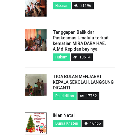
Hiburan
21196
Tanggapan Balik dari
Puskesmas Umalulu terkait
kematian MIRA DARA HAE,
A.Md.Kep dan bayinya
Hukum
18614
TIGA BULAN MENJABAT
KEPALA SEKOLAH, LANGSUNG
DIGANTI
Pendidikan
17762
Iklan Natal
Dunia Kristen
16465