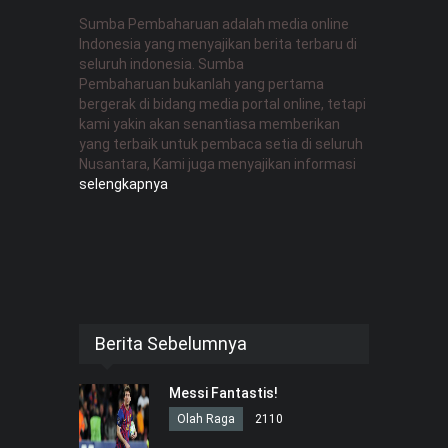
Sumba Pembaharuan adalah media online
Indonesia yang menyajikan berita terbaru di
seluruh indonesia. Sumba
Pembaharuan bukanlah yang pertama
bergerak di bidang media portal online, tetapi
kami yakin akan senantiasa memberikan
yang terbaik untuk pembaca setia di seluruh
Nusantara, Kami juga menyajikan informasi
selengkapnya
Berita Sebelumnya
Messi Fantastis!
Olah Raga
2110