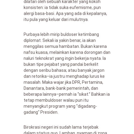
dilatari oleh sebuah karakter yang kokoh
konsisten: ia tidak suka eufemisme, pun
alergi basa-basi. Apa yang ada di kepalanya,
itu pula yang keluar dari mulutnya.
Purbaya lebih mirip buldoser ketimbang
diplomat. Sekali ia yakin benar, ia akan
menggilas semua hambatan. Bukan karena
nafsu kuasa, melainkan karena dorongan dan
naluri teknokrat yang ingin bekerja nyata. Ia
bukan tipe pejabat yang pandai berkelit
dengan seribu bahasa; atau banyak jargon
dan retorika–ia justru menghadap lurus ke
masalah. Maka wajar jika DPR, Pertamina,
Danantara, bank-bank pemerintah, dan
beberapa lainnya–pernah ia “sikat.” Bahkan ia
tetap membuldoser walau pun itu
menyangkut program yang "digadang-
gadang" Presiden.
Birokrasi negeri ini sudah lama terjebak
dalam status quo. Lamban, nyaman di zona