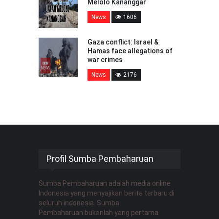
Melolo Kananggar
News
1606
Gaza conflict: Israel &
Hamas face allegations of
war crimes
News
2176
Profil Sumba Pembaharuan
Sumba Pembaharuan adalah media online
Indonesia yang menyajikan berita terbaru di
seluruh indonesia. Sumba
Pembaharuan bukanlah yang pertama