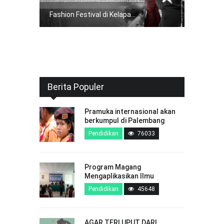
Fashion Festival di Kelapa...
Berita Populer
Pramuka internasional akan
berkumpul di Palembang
Pendidikan
76033
Program Magang
Mengaplikasikan Ilmu
Pendidikan
45648
AGAR TERLUPUT DARI