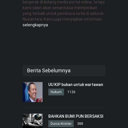
bergerak di bidang media portal online, tetapi
kami yakin akan senantiasa memberikan
yang terbaik untuk pembaca setia di seluruh
Nusantara, Kami juga menyajikan informasi
selengkapnya
Berita Sebelumnya
UU KIP bukan untuk wartawan
Hukum
1126
BAHKAN BUMI PUN BERSAKSI
Dunia Kristen
388