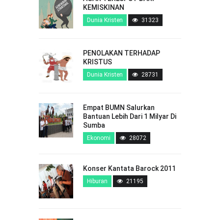
KEMISKINAN
Dunia Kristen
31323
PENOLAKAN TERHADAP
KRISTUS
Dunia Kristen
28731
Empat BUMN Salurkan
Bantuan Lebih Dari 1 Milyar Di
Sumba
Ekonomi
28072
Konser Kantata Barock 2011
Hiburan
21195