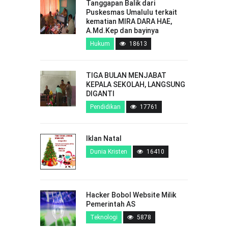
Tanggapan Balik dari
Puskesmas Umalulu terkait
kematian MIRA DARA HAE,
A.Md.Kep dan bayinya
Hukum
18613
TIGA BULAN MENJABAT
KEPALA SEKOLAH, LANGSUNG
DIGANTI
Pendidikan
17761
Iklan Natal
Dunia Kristen
16410
Hacker Bobol Website Milik
Pemerintah AS
Teknologi
5878