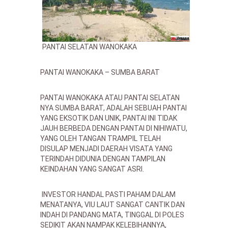
PANTAI SELATAN WANOKAKA
PANTAI WANOKAKA – SUMBA BARAT
PANTAI WANOKAKA ATAU PANTAI SELATAN
NYA SUMBA BARAT, ADALAH SEBUAH PANTAI
YANG EKSOTIK DAN UNIK, PANTAI INI TIDAK
JAUH BERBEDA DENGAN PANTAI DI NIHIWATU,
YANG OLEH TANGAN TRAMPIL TELAH
DISULAP MENJADI DAERAH VISATA YANG
TERINDAH DIDUNIA DENGAN TAMPILAN
KEINDAHAN YANG SANGAT ASRI.
INVESTOR HANDAL PASTI PAHAM DALAM
MENATANYA, VIU LAUT SANGAT CANTIK DAN
INDAH DI PANDANG MATA, TINGGAL DI POLES
SEDIKIT AKAN NAMPAK KELEBIHANNYA,