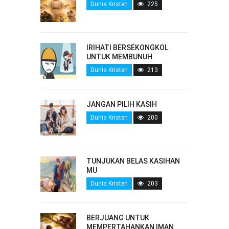
Dunia Kristen
225
IRIHATI BERSEKONGKOL
UNTUK MEMBUNUH
Dunia Kristen
213
JANGAN PILIH KASIH
Dunia Kristen
200
TUNJUKAN BELAS KASIHAN
MU
Dunia Kristen
203
BERJUANG UNTUK
MEMPERTAHANKAN IMAN