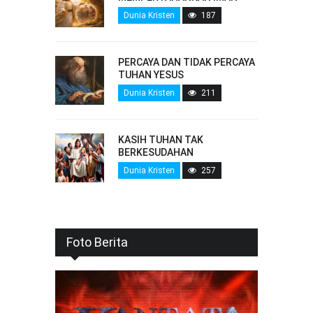
Dunia Kristen
187
PERCAYA DAN TIDAK PERCAYA
TUHAN YESUS
Dunia Kristen
211
KASIH TUHAN TAK
BERKESUDAHAN
Dunia Kristen
257
Foto Berita