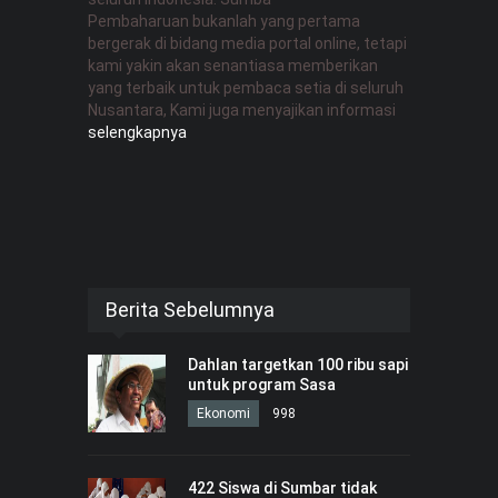
Pembaharuan bukanlah yang pertama
bergerak di bidang media portal online, tetapi
kami yakin akan senantiasa memberikan
yang terbaik untuk pembaca setia di seluruh
Nusantara, Kami juga menyajikan informasi
selengkapnya
Berita Sebelumnya
Dahlan targetkan 100 ribu sapi
untuk program Sasa
Ekonomi
998
422 Siswa di Sumbar tidak