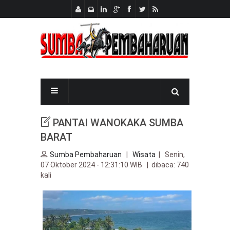
PANTAI WANOKAKA SUMBA
BARAT
Sumba Pembaharuan
|
Wisata
| Senin,
07 Oktober 2024 - 12:31:10 WIB | dibaca: 740
kali