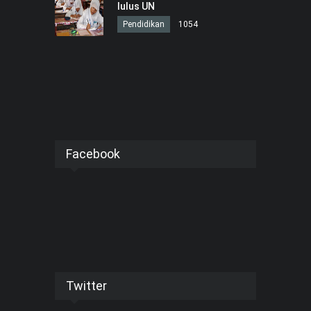
lulus UN
Pendidikan
1054
Facebook
Twitter