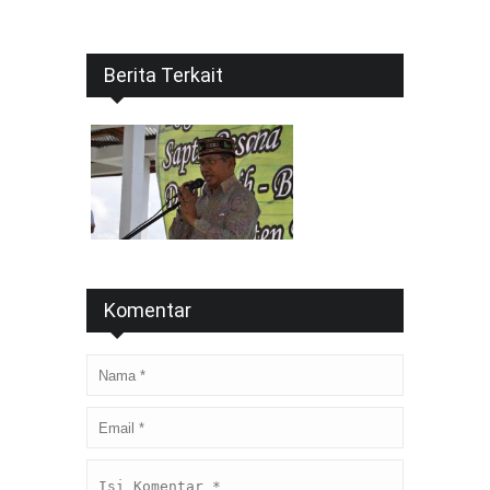
Berita Terkait
Komentar