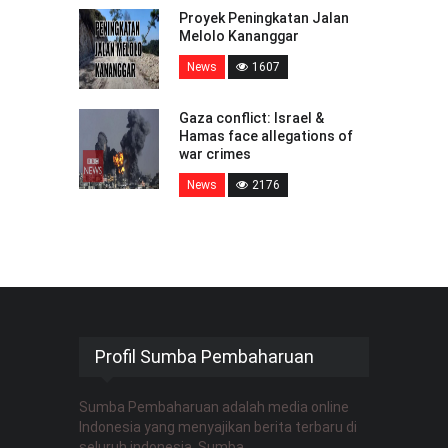
Proyek Peningkatan Jalan
Melolo Kananggar
News
1607
Gaza conflict: Israel &
Hamas face allegations of
war crimes
News
2176
Profil Sumba Pembaharuan
Sumba Pembaharuan adalah media online
Indonesia yang menyajikan berita terbaru di
seluruh indonesia. Sumba